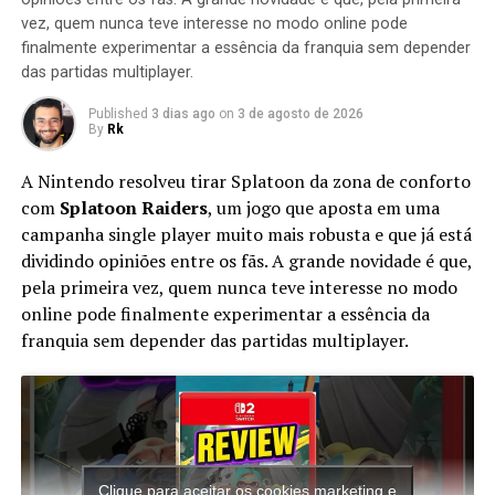
Mac Gargan/Escorpião
vez, quem nunca teve interesse no modo online pode
finalmente experimentar a essência da franquia sem depender
Aleksei Sytsevich/Rino
das partidas multiplayer.
Curt Connors/Lagarto (Mas nesse jogo não age como
um vilão)
Published
3 dias ago
on
3 de agosto de 2026
Flint Marko/Homem Areia
By
Rk
Eddie Brock/Venom
A Nintendo resolveu tirar Splatoon da zona de conforto
Max Dillon/Electro (PSP somente)
com
Splatoon Raiders
, um jogo que aposta em uma
Cletus Kassidy/Carnificina (PSP somente)
campanha single player muito mais robusta e que já está
Quentin Beck/Mystério (Não-Jogável)
dividindo opiniões entre os fãs. A grande novidade é que,
Pouca informaçoes sobre ele, mas sabemos que é
pela primeira vez, quem nunca teve interesse no modo
fortemente inspirado nos 3 primeiros filmes do inicio
online pode finalmente experimentar a essência da
dos anos 2000
franquia sem depender das partidas multiplayer.
RELATED TOPICS:
HOMEM ARANHA
RK PLAY
SPIDER-MAN
UP NEXT
SONIC EXE mais ASSUSTADOR de todos | SALLY exe EOT
Clique para aceitar os cookies marketing e