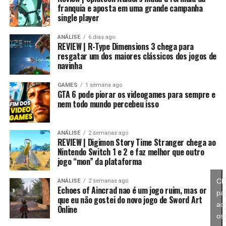
franquia e aposta em uma grande campanha
single player
Essa mudança também pode representar um passo
importante para o futuro da franquia. Durante muitos
ANÁLISE
6 dias ago
REVIEW | R-Type Dimensions 3 chega para
anos, Splatoon foi visto principalmente como um jogo
resgatar um dos maiores clássicos dos jogos de
competitivo, mas Splatoon Raiders mostra que existe
navinha
espaço para expandir esse universo com uma campanha
mais ambiciosa e cheia de conteúdo. Caso a recepção dos
GAMES
1 semana ago
GTA 6 pode piorar os videogames para sempre e
jogadores seja positiva, é bem possível que a Nintendo
nem todo mundo percebeu isso
continue investindo nesse formato e transforme o modo
história em um dos pilares da série daqui para frente.
ANÁLISE
2 semanas ago
REVIEW | Digimon Story Time Stranger chega ao
No fim das contas, fica a sensação de que Splatoon
Nintendo Switch 1 e 2 e faz melhor que outro
Raiders funciona como um grande laboratório para o
jogo “mon” da plataforma
futuro da franquia. A Nintendo parece estar testando
novas mecânicas, um mundo mais aberto, sistemas de
Cl
ANÁLISE
2 semanas ago
Echoes of Aincrad nao é um jogo ruim, mas or
progressão e uma campanha muito mais ambiciosa para
pa
que eu não gostei do novo jogo de Sword Art
entender como os jogadores vão reagir. Se a recepção
ace
Online
for positiva, é bem possível que muitas dessas ideias
os