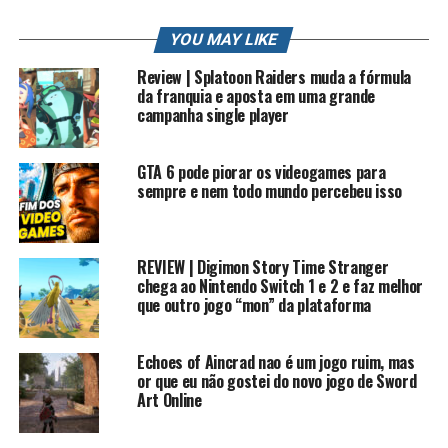
Grupo do Face: /gamers brasil
Lives na Twitch e Facebook: /rkplay
YOU MAY LIKE
Review | Splatoon Raiders muda a fórmula
Contato Profissional: contato.roberto94@gmail.com
da franquia e aposta em uma grande
#rkplay #homemaranha #HISTORIADOSJOGOS
campanha single player
#spiderman
PLAYLIST HISTORIA DOS JOGOS
GTA 6 pode piorar os videogames para
sempre e nem todo mundo percebeu isso
Mais informações sobre Spiderman Friend or Foe
Spider-Man: Friend or Foe (Homem-Aranha: Amigo ou
REVIEW | Digimon Story Time Stranger
Inimigo em tradução para o português) é um jogo de
chega ao Nintendo Switch 1 e 2 e faz melhor
que outro jogo “mon” da plataforma
computador e video game baseado na série de HQs e
filmes Homem-Aranha. O jogo foi lançado em 2 de
outubro de 2007.
Echoes of Aincrad nao é um jogo ruim, mas
or que eu não gostei do novo jogo de Sword
O jogo foi desenvolvido por três empresas diferentes. As
Art Online
versões do Nintendo Wii, Xbox 360 e PlayStation 2
foram desenvolvidas pela Next Level Games. A Beenox