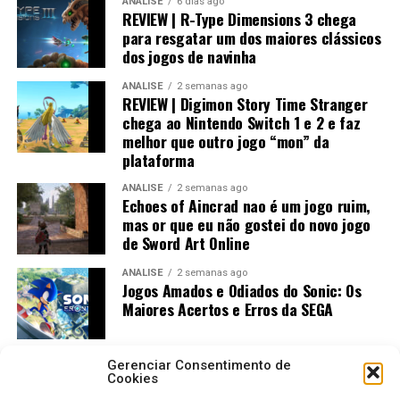
ANÁLISE
6 dias ago
REVIEW | R-Type Dimensions 3 chega
para resgatar um dos maiores clássicos
dos jogos de navinha
ANÁLISE
2 semanas ago
REVIEW | Digimon Story Time Stranger
chega ao Nintendo Switch 1 e 2 e faz
melhor que outro jogo “mon” da
plataforma
ANÁLISE
2 semanas ago
Echoes of Aincrad nao é um jogo ruim,
mas or que eu não gostei do novo jogo
de Sword Art Online
ANÁLISE
2 semanas ago
Jogos Amados e Odiados do Sonic: Os
Maiores Acertos e Erros da SEGA
Gerenciar Consentimento de
Cookies