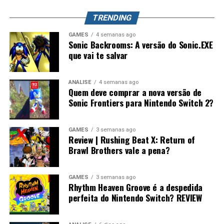
mundo. Splatoon Raiders pode até parecer um spin-off,
TRENDING
mas também pode representar o primeiro passo para a
maior evolução que a série já teve.
GAMES
4 semanas ago
Sonic Backrooms: A versão do Sonic.EXE
que vai te salvar
ANÁLISE
4 semanas ago
Quem deve comprar a nova versão de
Sonic Frontiers para Nintendo Switch 2?
GAMES
3 semanas ago
Review | Rushing Beat X: Return of
Brawl Brothers vale a pena?
GAMES
3 semanas ago
Rhythm Heaven Groove é a despedida
perfeita do Nintendo Switch? REVIEW