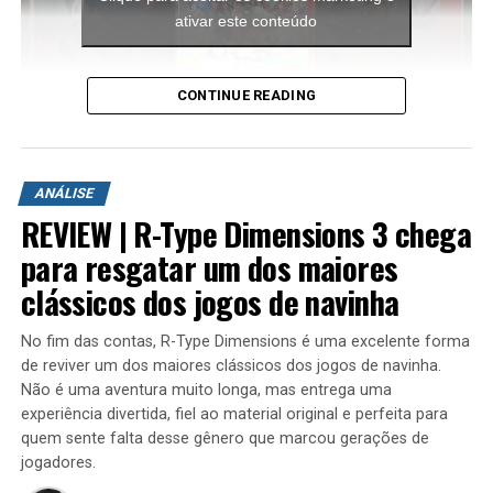
Part 2
ativar este conteúdo
DON'T MISS
SOUNDBAR melhor e mais barata que SAMSUNG | REDMI
SOUNDBAR
CONTINUE READING
A aventura leva o jogador para ilhas inéditas e diferentes
ambientes para explorar. Durante a campanha é
ANÁLISE
possível encontrar novas armas, aprimorar os
REVIEW | R-Type Dimensions 3 chega
equipamentos com upgrades e completar diversas
missões que variam bastante em estrutura. Algumas
para resgatar um dos maiores
colocam o jogador contra grandes hordas de inimigos
clássicos dos jogos de navinha
em áreas abertas, enquanto outras acontecem em
regiões subterrâneas repletas de desafios, incluindo
No fim das contas, R-Type Dimensions é uma excelente forma
inimigos mais poderosos e torres que precisam ser
de reviver um dos maiores clássicos dos jogos de navinha.
destruídas dentro de um limite de tempo para que a
Não é uma aventura muito longa, mas entrega uma
missão seja concluída.
experiência divertida, fiel ao material original e perfeita para
quem sente falta desse gênero que marcou gerações de
jogadores.