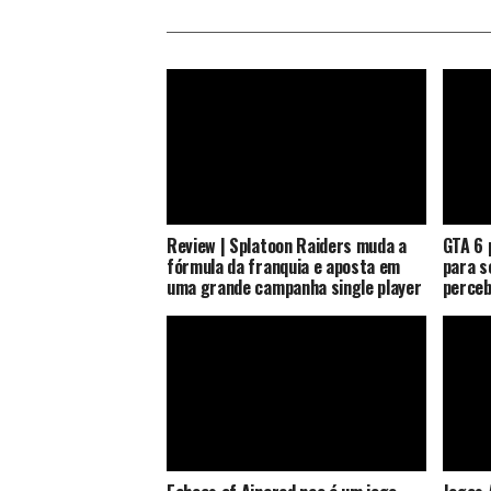
Review | Splatoon Raiders muda a
GTA 6 
fórmula da franquia e aposta em
para s
uma grande campanha single player
perceb