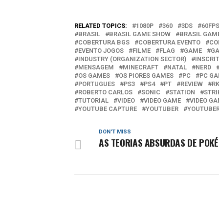
RELATED TOPICS:
1080P
360
3DS
60FP
BRASIL
BRASIL GAME SHOW
BRASIL GAM
COBERTURA BGS
COBERTURA EVENTO
CO
EVENTO JOGOS
FILME
FLAG
GAME
GA
INDUSTRY (ORGANIZATION SECTOR)
INSCRI
MENSAGEM
MINECRAFT
NATAL
NERD
OS GAMES
OS PIORES GAMES
PC
PC G
PORTUGUES
PS3
PS4
PT
REVIEW
R
ROBERTO CARLOS
SONIC
STATION
STRI
TUTORIAL
VIDEO
VIDEO GAME
VIDEO GA
YOUTUBE CAPTURE
YOUTUBER
YOUTUBE
DON'T MISS
AS TEORIAS ABSURDAS DE POK