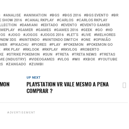
S
ANALISE
ANIMATION
BGS
BGS 2016
BGS EVENTO
BR
E SHOW 2016
CANAL RKPLAY
CARLOS
CARLOS RKPLAY
LLECTION
DAMIANI
EDITADO
EVENTO
EVENTO GAMER
MEPLAY
GAMER
GAMES
GAMES 2016
GEEK
GO
HD
TOS
JOGO
JOGOS
JOGOS 2016
LET'S
LIVE
MELHORES
NEW 3DS
NINTENDO
NINTENDO SWITCH
ONE
OPINIÃO
AMER
PIKACHU
PIORES
PLAY
POKEMON
POKEMON GO
K
RK PLAY
RKLOOK
RKPLAY
RKVLOG
ROBERTO
KE
STRIKE POKEMON
SUN
TRETA
TRETA NEWS
TRETAS
ME (INDUSTRY)
VIDEOGAMES
VLOG
WII
XBOX
YOUTUBE
RS
ZANGADO
ZUMBI
UP NEXT
ÉMON
PLAYSTATION VR VALE MESMO A PENA
COMPRAR ?
ADVERTISEMENT