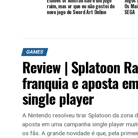
Echoes of Aincrad nao é um jogo
Jogos 
ruim, mas or que eu não gostei do
Os Mai
novo jogo de Sword Art Online
SEGA
GAMES
Review | Splatoon R
franquia e aposta 
single player
A Nintendo resolveu tirar Splatoon da zona 
aposta em uma campanha single player muito 
os fãs. A grande novidade é que, pela prime