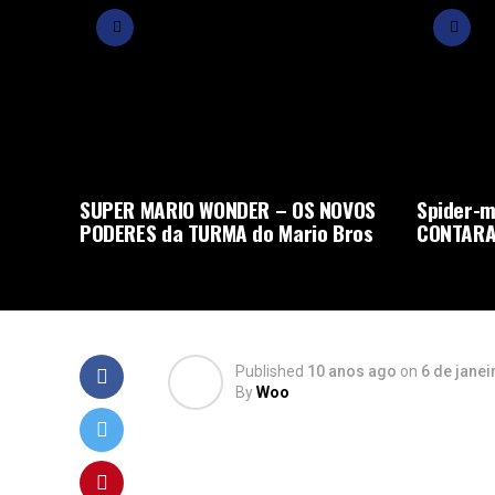
SUPER MARIO WONDER – OS NOVOS
Spider-m
PODERES da TURMA do Mario Bros
CONTARA
Published
10 anos ago
on
6 de janei
By
Woo