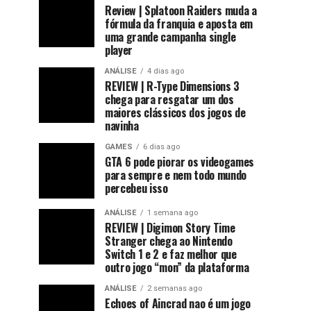
Review | Splatoon Raiders muda a
fórmula da franquia e aposta em
uma grande campanha single
player
ANÁLISE
4 dias ago
REVIEW | R-Type Dimensions 3
chega para resgatar um dos
maiores clássicos dos jogos de
navinha
GAMES
6 dias ago
GTA 6 pode piorar os videogames
para sempre e nem todo mundo
percebeu isso
ANÁLISE
1 semana ago
REVIEW | Digimon Story Time
Stranger chega ao Nintendo
Switch 1 e 2 e faz melhor que
outro jogo “mon” da plataforma
ANÁLISE
2 semanas ago
Echoes of Aincrad nao é um jogo