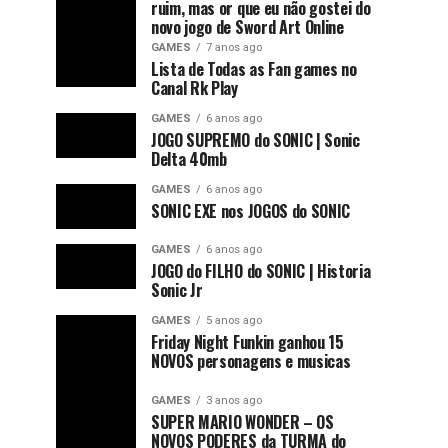
ruim, mas or que eu não gostei do
novo jogo de Sword Art Online
GAMES
7 anos ago
Lista de Todas as Fan games no
Canal Rk Play
GAMES
6 anos ago
JOGO SUPREMO do SONIC | Sonic
Delta 40mb
GAMES
6 anos ago
SONIC EXE nos JOGOS do SONIC
GAMES
6 anos ago
JOGO do FILHO do SONIC | Historia
Sonic Jr
GAMES
5 anos ago
Friday Night Funkin ganhou 15
NOVOS personagens e musicas
GAMES
3 anos ago
SUPER MARIO WONDER – OS
NOVOS PODERES da TURMA do