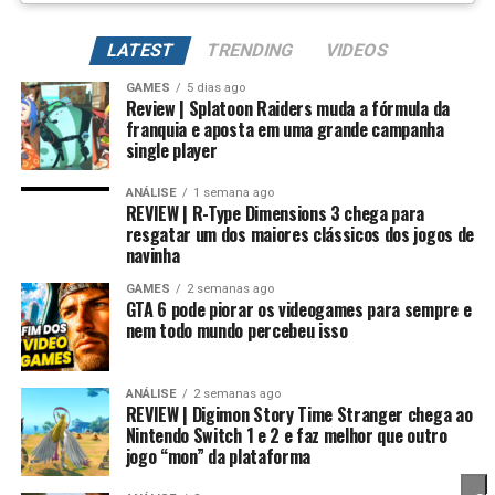
Além de evoluir seus Digimons para formas mais
poderosas, também é possível
regredir a evolução
LATEST
TRENDING
VIDEOS
para fortalecer permanentemente seus atributos.
GAMES
5 dias ago
Review | Splatoon Raiders muda a fórmula da
Na prática, um Digimon pode voltar para sua forma
franquia e aposta em uma grande campanha
inicial, mantendo um potencial muito maior. Conforme
single player
Essa mudança também pode representar um passo
você repete esse processo, desbloqueia novas linhas
importante para o futuro da franquia. Durante muitos
evolutivas e aumenta bastante os atributos, permitindo
ANÁLISE
1 semana ago
anos, Splatoon foi visto principalmente como um jogo
REVIEW | R-Type Dimensions 3 chega para
alcançar formas como Campeão, Ultimate e Mega com
resgatar um dos maiores clássicos dos jogos de
competitivo, mas Splatoon Raiders mostra que existe
estatísticas cada vez melhores.
navinha
espaço para expandir esse universo com uma campanha
mais ambiciosa e cheia de conteúdo. Caso a recepção dos
GAMES
2 semanas ago
É um sistema profundo que recompensa quem gosta de
GTA 6 pode piorar os videogames para sempre e
jogadores seja positiva, é bem possível que a Nintendo
montar equipes fortes e experimentar diferentes
nem todo mundo percebeu isso
continue investindo nesse formato e transforme o modo
árvores evolutivas.
história em um dos pilares da série daqui para frente.
ANÁLISE
2 semanas ago
REVIEW | Digimon Story Time Stranger chega ao
No fim das contas, fica a sensação de que Splatoon
Nintendo Switch 1 e 2 e faz melhor que outro
Raiders funciona como um grande laboratório para o
jogo “mon” da plataforma
futuro da franquia. A Nintendo parece estar testando
novas mecânicas, um mundo mais aberto, sistemas de