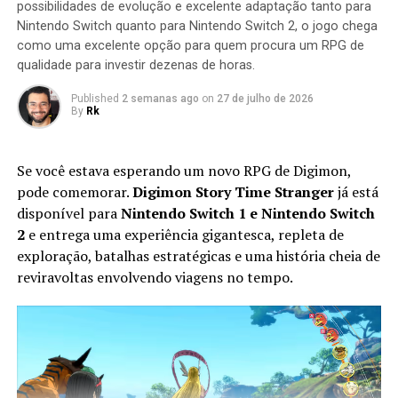
possibilidades de evolução e excelente adaptação tanto para
missão seja concluída.
Nintendo Switch quanto para Nintendo Switch 2, o jogo chega
como uma excelente opção para quem procura um RPG de
qualidade para investir dezenas de horas.
Published
2 semanas ago
on
27 de julho de 2026
By
Rk
Se você estava esperando um novo RPG de Digimon,
pode comemorar.
Digimon Story Time Stranger
já está
disponível para
Nintendo Switch 1 e Nintendo Switch
2
e entrega uma experiência gigantesca, repleta de
exploração, batalhas estratégicas e uma história cheia de
Apesar do foco na experiência solo, o multiplayer
reviravoltas envolvendo viagens no tempo.
continua presente. Você pode chamar amigos para
participar das missões ou entrar nas salas de outros
jogadores para completar sessões cooperativas e
conquistar recompensas adicionais, aumentando ainda
mais a longevidade da aventura.