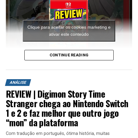
Clique para aceitar os cookies marketing e
ativar este conteúdo
CONTINUE READING
A aventura leva o jogador para ilhas inéditas e diferentes
ambientes para explorar. Durante a campanha é
ANÁLISE
possível encontrar novas armas, aprimorar os
REVIEW | Digimon Story Time
equipamentos com upgrades e completar diversas
missões que variam bastante em estrutura. Algumas
Stranger chega ao Nintendo Switch
colocam o jogador contra grandes hordas de inimigos
1 e 2 e faz melhor que outro jogo
em áreas abertas, enquanto outras acontecem em
“mon” da plataforma
regiões subterrâneas repletas de desafios, incluindo
inimigos mais poderosos e torres que precisam ser
Com tradução em português, ótima história, muitas
destruídas dentro de um limite de tempo para que a