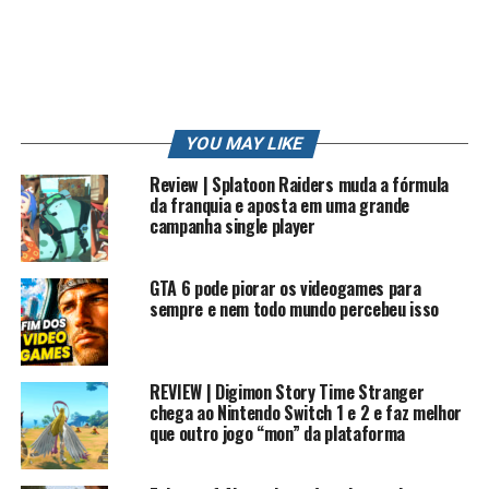
PS3
PS4
PT
REVIEW
RK
RK PLAY
RKLOOK
RKPLAY
RKVLOG
ROBERTO
ROBERTO CARLOS
SONIC
STATION
STRIKE
STRIKE POKEMON
SUN
TRETA
TRETA NEWS
TRETAS
TUTORIAL
VIDEO
VIDEO GAME
VIDEO GAME (INDUSTRY)
VIDEOGAMES
VLOG
WII
XBOX
YOUTUBE
YOUTUBE CAPTURE
YOUTUBER
YOUTUBERS
ZANGADO
ZUMBI
YOU MAY LIKE
UP NEXT
Review | Splatoon Raiders muda a fórmula
POR QUE O YOUTUBE BRASIL É RUIM
da franquia e aposta em uma grande
campanha single player
DON'T MISS
RELIGIÃO DENTRO DO MUNDO DE ZELDA
GTA 6 pode piorar os videogames para
sempre e nem todo mundo percebeu isso
REVIEW | Digimon Story Time Stranger
chega ao Nintendo Switch 1 e 2 e faz melhor
que outro jogo “mon” da plataforma