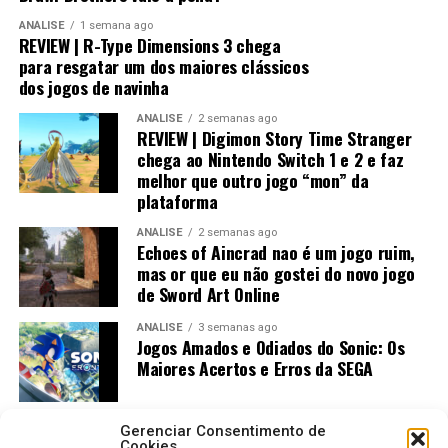
ANÁLISE
1 semana ago
Visualmente, o jogo impressiona bastante.
REVIEW | R-Type Dimensions 3 chega
para resgatar um dos maiores clássicos
No
Nintendo Switch 2
, a qualidade gráfica
dos jogos de navinha
praticamente não fica devendo em relação às versões de
ANÁLISE
2 semanas ago
PlayStation 5 e Xbox, entregando uma experiência
REVIEW | Digimon Story Time Stranger
muito próxima dos consoles mais potentes.
chega ao Nintendo Switch 1 e 2 e faz
melhor que outro jogo “mon” da
plataforma
ANÁLISE
2 semanas ago
Echoes of Aincrad nao é um jogo ruim,
mas or que eu não gostei do novo jogo
de Sword Art Online
ANÁLISE
3 semanas ago
Jogos Amados e Odiados do Sonic: Os
Maiores Acertos e Erros da SEGA
Já no
Nintendo Switch 1
, o trabalho de otimização
Gerenciar Consentimento de
Cookies