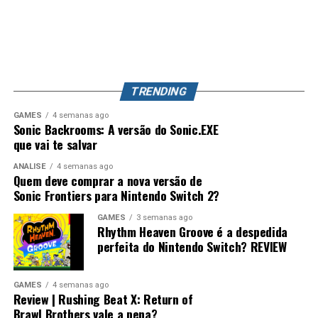
dos capítulos e dão ao jogo uma estrutura que lembra
aconteça, Splatoon 4 pode se tornar o jogo mais
bastante séries como
Persona
, principalmente pelo
completo da franquia, unindo uma campanha profunda,
foco nas conversas, relacionamentos e desenvolvimento
exploração, evolução de equipamentos e o competitivo
dos personagens.
que já conquistou milhões de jogadores ao redor do
mundo. Splatoon Raiders pode até parecer um spin-off,
TRENDING
mas também pode representar o primeiro passo para a
maior evolução que a série já teve.
GAMES
4 semanas ago
Sonic Backrooms: A versão do Sonic.EXE
que vai te salvar
ANÁLISE
4 semanas ago
Quem deve comprar a nova versão de
Sonic Frontiers para Nintendo Switch 2?
GAMES
3 semanas ago
Rhythm Heaven Groove é a despedida
perfeita do Nintendo Switch? REVIEW
Desempenho impressionante no
Switch 2 e um verdadeiro milagre no
GAMES
4 semanas ago
Review | Rushing Beat X: Return of
Switch 1
Brawl Brothers vale a pena?