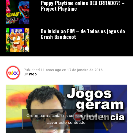
Poppy Playtime online DEU ERRADO?! –
Project Playtime
Do Inicio ao FIM – de Todos os jogos do
Crash Bandicoot
Published
11 anos ago
on
17 de janeiro de 2016
By
Woo
Clique para aceitar os cookies marketing e
ativar este conteúdo