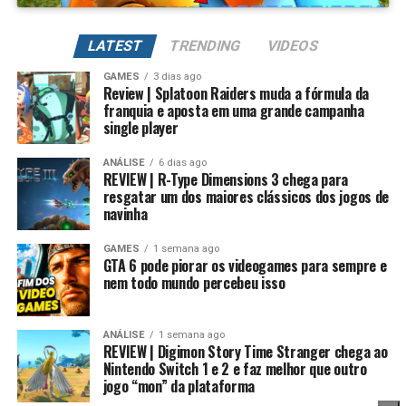
Além de evoluir seus Digimons para formas mais
poderosas, também é possível
regredir a evolução
LATEST
TRENDING
VIDEOS
para fortalecer permanentemente seus atributos.
GAMES
3 dias ago
Review | Splatoon Raiders muda a fórmula da
Na prática, um Digimon pode voltar para sua forma
franquia e aposta em uma grande campanha
inicial, mantendo um potencial muito maior. Conforme
single player
Essa mudança também pode representar um passo
você repete esse processo, desbloqueia novas linhas
importante para o futuro da franquia. Durante muitos
evolutivas e aumenta bastante os atributos, permitindo
ANÁLISE
6 dias ago
anos, Splatoon foi visto principalmente como um jogo
REVIEW | R-Type Dimensions 3 chega para
alcançar formas como Campeão, Ultimate e Mega com
resgatar um dos maiores clássicos dos jogos de
competitivo, mas Splatoon Raiders mostra que existe
estatísticas cada vez melhores.
navinha
espaço para expandir esse universo com uma campanha
mais ambiciosa e cheia de conteúdo. Caso a recepção dos
É um sistema profundo que recompensa quem gosta de
GAMES
1 semana ago
jogadores seja positiva, é bem possível que a Nintendo
GTA 6 pode piorar os videogames para sempre e
montar equipes fortes e experimentar diferentes
nem todo mundo percebeu isso
continue investindo nesse formato e transforme o modo
árvores evolutivas.
história em um dos pilares da série daqui para frente.
ANÁLISE
1 semana ago
No fim das contas, fica a sensação de que Splatoon
REVIEW | Digimon Story Time Stranger chega ao
Raiders funciona como um grande laboratório para o
Nintendo Switch 1 e 2 e faz melhor que outro
jogo “mon” da plataforma
futuro da franquia. A Nintendo parece estar testando