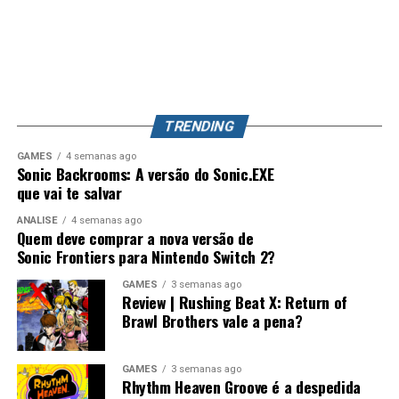
dos capítulos e dão ao jogo uma estrutura que lembra
aconteça, Splatoon 4 pode se tornar o jogo mais
bastante séries como
Persona
, principalmente pelo
completo da franquia, unindo uma campanha profunda,
foco nas conversas, relacionamentos e desenvolvimento
exploração, evolução de equipamentos e o competitivo
dos personagens.
que já conquistou milhões de jogadores ao redor do
mundo. Splatoon Raiders pode até parecer um spin-off,
TRENDING
mas também pode representar o primeiro passo para a
maior evolução que a série já teve.
GAMES
4 semanas ago
Sonic Backrooms: A versão do Sonic.EXE
que vai te salvar
ANÁLISE
4 semanas ago
Quem deve comprar a nova versão de
Sonic Frontiers para Nintendo Switch 2?
GAMES
3 semanas ago
Review | Rushing Beat X: Return of
Brawl Brothers vale a pena?
Desempenho impressionante no
Switch 2 e um verdadeiro milagre no
GAMES
3 semanas ago
Rhythm Heaven Groove é a despedida