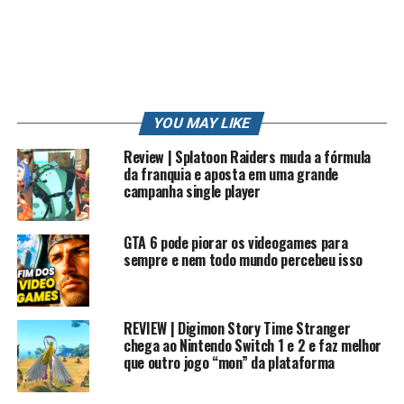
PS3
PS4
PT
REVIEW
RK
RK PLAY
RKLOOK
RKPLAY
RKVLOG
ROBERTO
ROBERTO CARLOS
SONIC
STATION
STRIKE
STRIKE POKEMON
SUN
TRETA
TRETA NEWS
TRETAS
TUTORIAL
VIDEO
VIDEO GAME
VIDEO GAME (INDUSTRY)
VIDEOGAMES
VLOG
WII
XBOX
YOUTUBE
YOUTUBE CAPTURE
YOUTUBER
YOUTUBERS
ZANGADO
ZUMBI
YOU MAY LIKE
UP NEXT
Review | Splatoon Raiders muda a fórmula
Games geram violencia ? – Opinião
da franquia e aposta em uma grande
campanha single player
DON'T MISS
Batalha perdida contra o Professor Carvalho – Oak
GTA 6 pode piorar os videogames para
sempre e nem todo mundo percebeu isso
REVIEW | Digimon Story Time Stranger
chega ao Nintendo Switch 1 e 2 e faz melhor
que outro jogo “mon” da plataforma