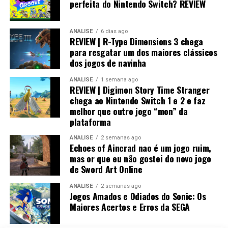
Switch 1
perfeita do Nintendo Switch? REVIEW
Visualmente, o jogo impressiona bastante.
ANÁLISE
6 dias ago
REVIEW | R-Type Dimensions 3 chega
No
Nintendo Switch 2
, a qualidade gráfica
para resgatar um dos maiores clássicos
praticamente não fica devendo em relação às versões de
dos jogos de navinha
PlayStation 5 e Xbox, entregando uma experiência
ANÁLISE
1 semana ago
muito próxima dos consoles mais potentes.
REVIEW | Digimon Story Time Stranger
chega ao Nintendo Switch 1 e 2 e faz
melhor que outro jogo “mon” da
plataforma
ANÁLISE
2 semanas ago
Echoes of Aincrad nao é um jogo ruim,
mas or que eu não gostei do novo jogo
de Sword Art Online
ANÁLISE
2 semanas ago
Jogos Amados e Odiados do Sonic: Os
Maiores Acertos e Erros da SEGA
Já no
Nintendo Switch 1
, o trabalho de otimização