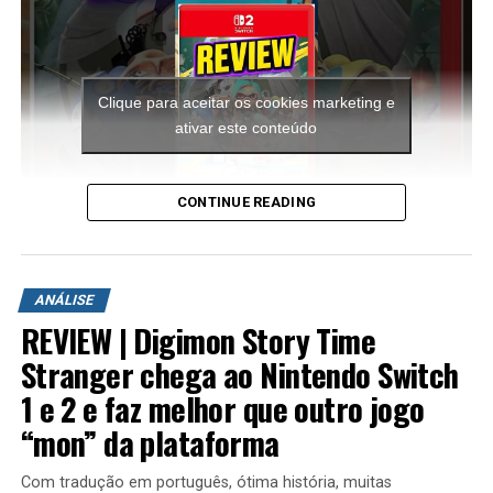
Clique para aceitar os cookies marketing e
ativar este conteúdo
CONTINUE READING
A aventura leva o jogador para ilhas inéditas e diferentes
ambientes para explorar. Durante a campanha é
ANÁLISE
possível encontrar novas armas, aprimorar os
REVIEW | Digimon Story Time
equipamentos com upgrades e completar diversas
missões que variam bastante em estrutura. Algumas
Stranger chega ao Nintendo Switch
colocam o jogador contra grandes hordas de inimigos
1 e 2 e faz melhor que outro jogo
em áreas abertas, enquanto outras acontecem em
“mon” da plataforma
regiões subterrâneas repletas de desafios, incluindo
inimigos mais poderosos e torres que precisam ser
Com tradução em português, ótima história, muitas