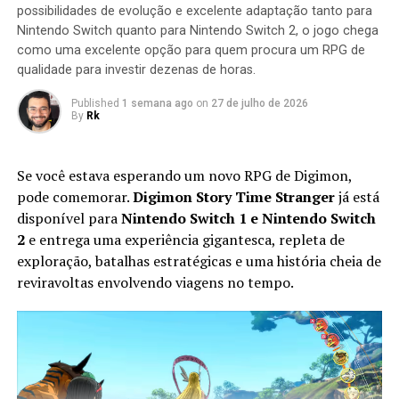
destruídas dentro de um limite de tempo para que a
possibilidades de evolução e excelente adaptação tanto para
missão seja concluída.
Nintendo Switch quanto para Nintendo Switch 2, o jogo chega
como uma excelente opção para quem procura um RPG de
qualidade para investir dezenas de horas.
Published
1 semana ago
on
27 de julho de 2026
By
Rk
Se você estava esperando um novo RPG de Digimon,
pode comemorar.
Digimon Story Time Stranger
já está
disponível para
Nintendo Switch 1 e Nintendo Switch
2
e entrega uma experiência gigantesca, repleta de
exploração, batalhas estratégicas e uma história cheia de
Apesar do foco na experiência solo, o multiplayer
reviravoltas envolvendo viagens no tempo.
continua presente. Você pode chamar amigos para
participar das missões ou entrar nas salas de outros
jogadores para completar sessões cooperativas e
conquistar recompensas adicionais, aumentando ainda
mais a longevidade da aventura.