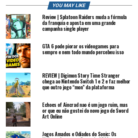
Contato Profissional: contato.roberto94@gmail.com
YOU MAY LIKE
#rkplay #scoobydoo #HISTORIADOSJOGOS
Review | Splatoon Raiders muda a fórmula
da franquia e aposta em uma grande
PLAYLIST HISTORIA DOS JOGOS
campanha single player
Scooby-Doo! First Frights é um videogame de
plataforma desenvolvido pela Torus Games e publicado
GTA 6 pode piorar os videogames para
sempre e nem todo mundo percebeu isso
pela Warner Bros. Interactive Entertainment. O jogo
empatou com o lançamento em DVD do Scooby-Doo!
The Mystery Begins . Este é o quarto jogo Scooby-Doo a
usar uma trilha sonora
REVIEW | Digimon Story Time Stranger
chega ao Nintendo Switch 1 e 2 e faz melhor
que outro jogo “mon” da plataforma
Scooby-Doo! First Frights é um jogo de plataforma
linear 3D com elementos de quebra-cabeça de luz, e
contém 22 níveis separados em 4 episódios.
Echoes of Aincrad nao é um jogo ruim, mas
or que eu não gostei do novo jogo de Sword
Os jogadores podem escolher controlar Scooby-Doo,
Art Online
Salsicha, Velma, Daphne ou Fred. Scooby tem um cordão
de salsicha para bater, capacidade de bloqueio e a
Jogos Amados e Odiados do Sonic: Os