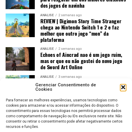
dos jogos de navinha
ANÁLISE
2 semanas ago
REVIEW | Digimon Story Time Stranger
chega ao Nintendo Switch 1 e 2 e faz
melhor que outro jogo “mon” da
plataforma
ANÁLISE
2 semanas ago
Echoes of Aincrad nao é um jogo ruim,
mas or que eu não gostei do novo jogo
de Sword Art Online
ANÁLISE
3 semanas ago
Jogos Amados e Odiados do Sonic: Os
Gerenciar Consentimento de
Maiores Acertos e Erros da SEGA
Cookies
Para fornecer as melhores experiências, usamos tecnologias como
cookies para armazenar e/ou acessar informações do dispositivo. O
consentimento para essas tecnologias nos permitirá processar dados
como comportamento de navegação ou IDs exclusivos neste site. Não
consentir ou retirar o consentimento pode afetar negativamente certos
recursos e funções.