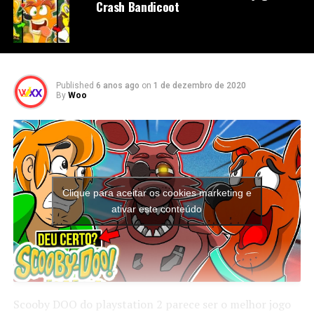
Crash Bandicoot
Published
6 anos ago
on
1 de dezembro de 2020
By
Woo
Clique para aceitar os cookies marketing e
ativar este conteúdo
Scooby DOO do playstation 2 parece ser o melhor jogo