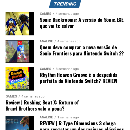
mundo. Splatoon Raiders pode até parecer um spin-off,
TRENDING
mas também pode representar o primeiro passo para a
maior evolução que a série já teve.
GAMES
4 semanas ago
Sonic Backrooms: A versão do Sonic.EXE
que vai te salvar
ANÁLISE
4 semanas ago
Quem deve comprar a nova versão de
Sonic Frontiers para Nintendo Switch 2?
GAMES
3 semanas ago
Rhythm Heaven Groove é a despedida
perfeita do Nintendo Switch? REVIEW
GAMES
4 semanas ago
Review | Rushing Beat X: Return of
Brawl Brothers vale a pena?
ANÁLISE
1 semana ago
REVIEW | R-Type Dimensions 3 chega
para resgatar um dos maiores clássicos