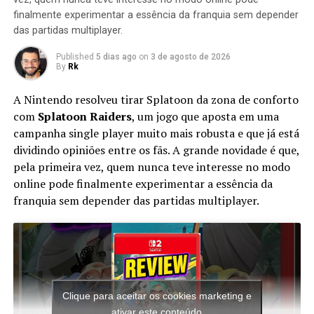
finalmente experimentar a essência da franquia sem depender
O jogo começa com a gangue Mystery, Inc. em seu clube
das partidas multiplayer.
localizado em um pântano. Velma chega com um jornal,
anunciando à turma que haverá um festival de comida
Published
5 dias ago
on
3 de agosto de 2026
no Castelo de Keystone. Scooby e Shaggy gostam da
By
Rk
ideia de ir, mas Daphne os lembra que eles prometeram
A Nintendo resolveu tirar Splatoon da zona de conforto
ajudar sua prima Anna no St. Louis High School Musical.
com
Splatoon Raiders
, um jogo que aposta em uma
Scooby e Salsicha querem ajudá-la, mas planejam fazer
campanha single player muito mais robusta e que já está
isso rapidamente para que possam ir ao festival de
dividindo opiniões entre os fãs. A grande novidade é que,
comida. O jogo se divide em quatro episódios a partir
pela primeira vez, quem nunca teve interesse no modo
daqui.
online pode finalmente experimentar a essência da
O episódio 1 leva a turma para a escola St. Louis, onde
franquia sem depender das partidas multiplayer.
são informados por Anna que um fantasma está
assombrando a escola com um exército de esqueletos e
assustando todo mundo. A turma investiga e logo
confronta o fantasma e interrompe sua trama para
arruinar o musical, que conflita com um carnaval
Clique para aceitar os cookies marketing e
esportivo. O jogador é então apresentado ao minigame
ativar este conteúdo