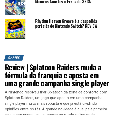
capacidade de rastejar para dentro das aberturas.
Maiores Acertos e Erros da SEGA
Salsicha atira com um estilingue, tem capacidade de
bloqueio e carrega um yo-yo para lutar. Velma joga
livros, tem capacidade de bloqueio e pode ativar
Rhythm Heaven Groove é a despedida
máquinas. Daphne tem combate corpo a corpo, chute
perfeita do Nintendo Switch? REVIEW
voador e pode subir em postes. Fred tem combate corpo
a corpo, bombas atordoantes e super força para
empurrar caixas. Cada personagem tem 2 trajes
exclusivos para cada episódio, e um que pode ser obtido
com um código, com diferentes poderes e armas. Cada
GAMES
nível tem uma pista, e no final de cada episódio o
Review | Splatoon Raiders muda a
jogador deve escolher quem ele pensa que é o vilão, com
fórmula da franquia e aposta em
base nas evidências que reuniu. Troféus por realizar
determinadas tarefas, assim como fantasias. O jogo
uma grande campanha single player
também pode ser jogado em modo cooperativo
multijogador.
A Nintendo resolveu tirar Splatoon da zona de conforto com
Splatoon Raiders, um jogo que aposta em uma campanha
A jogabilidade e a interface são uma reminiscência da
single player muito mais robusta e que já está dividindo
opiniões entre os fãs. A grande novidade é que, pela primeira
série de jogos TT Games Lego
vez, quem nunca teve interesse no modo online pode