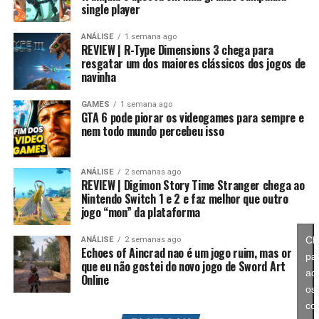
single player
Essa mudança também pode representar um passo
importante para o futuro da franquia. Durante muitos
ANÁLISE
1 semana ago
REVIEW | R-Type Dimensions 3 chega para
anos, Splatoon foi visto principalmente como um jogo
resgatar um dos maiores clássicos dos jogos de
competitivo, mas Splatoon Raiders mostra que existe
navinha
espaço para expandir esse universo com uma campanha
mais ambiciosa e cheia de conteúdo. Caso a recepção dos
GAMES
1 semana ago
GTA 6 pode piorar os videogames para sempre e
jogadores seja positiva, é bem possível que a Nintendo
nem todo mundo percebeu isso
continue investindo nesse formato e transforme o modo
história em um dos pilares da série daqui para frente.
ANÁLISE
2 semanas ago
REVIEW | Digimon Story Time Stranger chega ao
No fim das contas, fica a sensação de que Splatoon
Nintendo Switch 1 e 2 e faz melhor que outro
Raiders funciona como um grande laboratório para o
jogo “mon” da plataforma
futuro da franquia. A Nintendo parece estar testando
novas mecânicas, um mundo mais aberto, sistemas de
Cl
ANÁLISE
2 semanas ago
Echoes of Aincrad nao é um jogo ruim, mas or
progressão e uma campanha muito mais ambiciosa para
pa
que eu não gostei do novo jogo de Sword Art
entender como os jogadores vão reagir. Se a recepção
ace
Online
for positiva, é bem possível que muitas dessas ideias
os
sejam levadas para um futuro
Splatoon 4
.
co