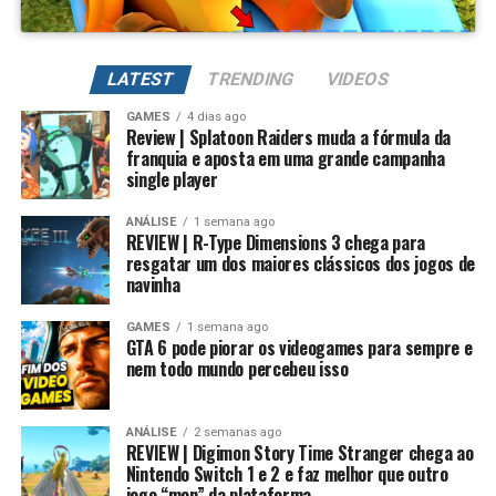
Além de evoluir seus Digimons para formas mais
poderosas, também é possível
regredir a evolução
LATEST
TRENDING
VIDEOS
para fortalecer permanentemente seus atributos.
GAMES
4 dias ago
Review | Splatoon Raiders muda a fórmula da
Na prática, um Digimon pode voltar para sua forma
franquia e aposta em uma grande campanha
inicial, mantendo um potencial muito maior. Conforme
single player
Essa mudança também pode representar um passo
você repete esse processo, desbloqueia novas linhas
importante para o futuro da franquia. Durante muitos
evolutivas e aumenta bastante os atributos, permitindo
ANÁLISE
1 semana ago
anos, Splatoon foi visto principalmente como um jogo
REVIEW | R-Type Dimensions 3 chega para
alcançar formas como Campeão, Ultimate e Mega com
resgatar um dos maiores clássicos dos jogos de
competitivo, mas Splatoon Raiders mostra que existe
estatísticas cada vez melhores.
navinha
espaço para expandir esse universo com uma campanha
mais ambiciosa e cheia de conteúdo. Caso a recepção dos
É um sistema profundo que recompensa quem gosta de
GAMES
1 semana ago
jogadores seja positiva, é bem possível que a Nintendo
GTA 6 pode piorar os videogames para sempre e
montar equipes fortes e experimentar diferentes
nem todo mundo percebeu isso
continue investindo nesse formato e transforme o modo
árvores evolutivas.
história em um dos pilares da série daqui para frente.
ANÁLISE
2 semanas ago
No fim das contas, fica a sensação de que Splatoon
REVIEW | Digimon Story Time Stranger chega ao
Raiders funciona como um grande laboratório para o
Nintendo Switch 1 e 2 e faz melhor que outro
jogo “mon” da plataforma