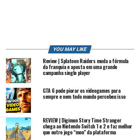
OS GAMES
OS PIORES GAMES
PC
PC GAMER
PIKACHU
PIORES
PLAY
POKEMON
POKEMON GO
PORTUGUES
PS3
PS4
PT
REVIEW
RK
RK PLAY
RKLOOK
RKPLAY
RKVLOG
ROBERTO
ROBERTO CARLOS
SONIC
STATION
STRIKE
STRIKE POKEMON
SUN
TRETA
TRETA NEWS
TRETAS
TUTORIAL
VIDEO
VIDEO GAME
VIDEO GAME (INDUSTRY)
VIDEOGAMES
VLOG
WII
XBOX
YOUTUBE
YOUTUBE CAPTURE
YOUTUBER
YOUTUBERS
ZANGADO
ZUMBI
YOU MAY LIKE
UP NEXT
Review | Splatoon Raiders muda a fórmula
SONIC E SEU JOGO MISERAVEL
da franquia e aposta em uma grande
campanha single player
DON'T MISS
JOGOS ESQUECIDOS DO MEGAMAN
GTA 6 pode piorar os videogames para
sempre e nem todo mundo percebeu isso
REVIEW | Digimon Story Time Stranger
chega ao Nintendo Switch 1 e 2 e faz melhor
que outro jogo “mon” da plataforma