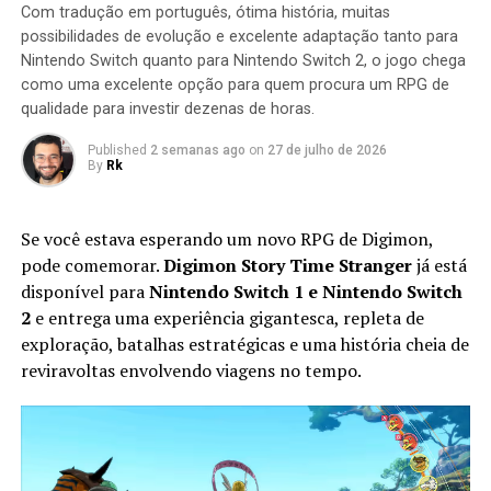
Com tradução em português, ótima história, muitas
destruídas dentro de um limite de tempo para que a
possibilidades de evolução e excelente adaptação tanto para
missão seja concluída.
Nintendo Switch quanto para Nintendo Switch 2, o jogo chega
como uma excelente opção para quem procura um RPG de
qualidade para investir dezenas de horas.
Published
2 semanas ago
on
27 de julho de 2026
By
Rk
Se você estava esperando um novo RPG de Digimon,
pode comemorar.
Digimon Story Time Stranger
já está
disponível para
Nintendo Switch 1 e Nintendo Switch
2
e entrega uma experiência gigantesca, repleta de
exploração, batalhas estratégicas e uma história cheia de
Apesar do foco na experiência solo, o multiplayer
reviravoltas envolvendo viagens no tempo.
continua presente. Você pode chamar amigos para
participar das missões ou entrar nas salas de outros
jogadores para completar sessões cooperativas e
conquistar recompensas adicionais, aumentando ainda
mais a longevidade da aventura.