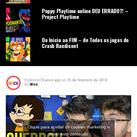
Poppy Playtime online DEU ERRADO?! –
Project Playtime
Do Inicio ao FIM – de Todos os jogos do
Crash Bandicoot
Published
8 anos ago
on
25 de fevereiro de 2018
By
Woo
Clique para aceitar os cookies marketing e
ativar este conteúdo