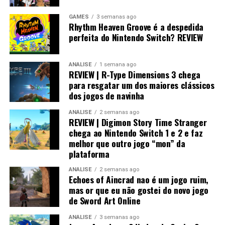
Switch 1
GAMES
3 semanas ago
Rhythm Heaven Groove é a despedida
Visualmente, o jogo impressiona bastante.
perfeita do Nintendo Switch? REVIEW
No
Nintendo Switch 2
, a qualidade gráfica
ANÁLISE
1 semana ago
praticamente não fica devendo em relação às versões de
REVIEW | R-Type Dimensions 3 chega
PlayStation 5 e Xbox, entregando uma experiência
para resgatar um dos maiores clássicos
muito próxima dos consoles mais potentes.
dos jogos de navinha
ANÁLISE
2 semanas ago
REVIEW | Digimon Story Time Stranger
chega ao Nintendo Switch 1 e 2 e faz
melhor que outro jogo “mon” da
plataforma
ANÁLISE
2 semanas ago
Echoes of Aincrad nao é um jogo ruim,
mas or que eu não gostei do novo jogo
de Sword Art Online
ANÁLISE
3 semanas ago