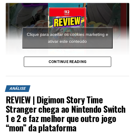
Clique para aceitar os cookies marketing e
ativar este conteúdo
CONTINUE READING
A aventura leva o jogador para ilhas inéditas e diferentes
ambientes para explorar. Durante a campanha é
ANÁLISE
possível encontrar novas armas, aprimorar os
REVIEW | Digimon Story Time
equipamentos com upgrades e completar diversas
missões que variam bastante em estrutura. Algumas
Stranger chega ao Nintendo Switch
colocam o jogador contra grandes hordas de inimigos
1 e 2 e faz melhor que outro jogo
em áreas abertas, enquanto outras acontecem em
“mon” da plataforma
regiões subterrâneas repletas de desafios, incluindo
inimigos mais poderosos e torres que precisam ser