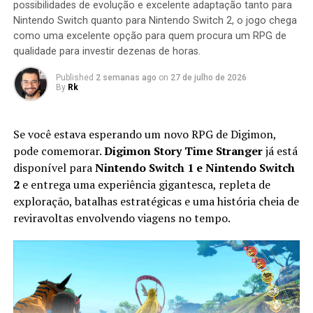
possibilidades de evolução e excelente adaptação tanto para
missão seja concluída.
Nintendo Switch quanto para Nintendo Switch 2, o jogo chega
como uma excelente opção para quem procura um RPG de
qualidade para investir dezenas de horas.
Published
2 semanas ago
on
27 de julho de 2026
By
Rk
Se você estava esperando um novo RPG de Digimon,
pode comemorar.
Digimon Story Time Stranger
já está
disponível para
Nintendo Switch 1 e Nintendo Switch
2
e entrega uma experiência gigantesca, repleta de
exploração, batalhas estratégicas e uma história cheia de
Apesar do foco na experiência solo, o multiplayer
reviravoltas envolvendo viagens no tempo.
continua presente. Você pode chamar amigos para
participar das missões ou entrar nas salas de outros
jogadores para completar sessões cooperativas e
conquistar recompensas adicionais, aumentando ainda
mais a longevidade da aventura.