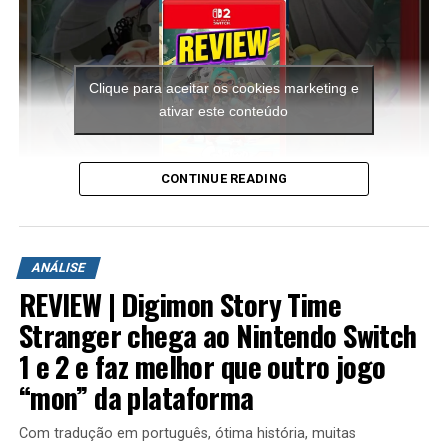
Clique para aceitar os cookies marketing e
ativar este conteúdo
CONTINUE READING
A aventura leva o jogador para ilhas inéditas e diferentes
ambientes para explorar. Durante a campanha é
ANÁLISE
possível encontrar novas armas, aprimorar os
REVIEW | Digimon Story Time
equipamentos com upgrades e completar diversas
missões que variam bastante em estrutura. Algumas
Stranger chega ao Nintendo Switch
colocam o jogador contra grandes hordas de inimigos
1 e 2 e faz melhor que outro jogo
em áreas abertas, enquanto outras acontecem em
“mon” da plataforma
regiões subterrâneas repletas de desafios, incluindo
inimigos mais poderosos e torres que precisam ser
Com tradução em português, ótima história, muitas
destruídas dentro de um limite de tempo para que a