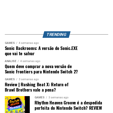
dos capítulos e dão ao jogo uma estrutura que lembra
aconteça, Splatoon 4 pode se tornar o jogo mais
bastante séries como
Persona
, principalmente pelo
completo da franquia, unindo uma campanha profunda,
foco nas conversas, relacionamentos e desenvolvimento
exploração, evolução de equipamentos e o competitivo
dos personagens.
que já conquistou milhões de jogadores ao redor do
mundo. Splatoon Raiders pode até parecer um spin-off,
TRENDING
mas também pode representar o primeiro passo para a
maior evolução que a série já teve.
GAMES
4 semanas ago
Sonic Backrooms: A versão do Sonic.EXE
que vai te salvar
ANÁLISE
4 semanas ago
Quem deve comprar a nova versão de
Sonic Frontiers para Nintendo Switch 2?
GAMES
3 semanas ago
Review | Rushing Beat X: Return of
Brawl Brothers vale a pena?
Desempenho impressionante no
GAMES
3 semanas ago
Switch 2 e um verdadeiro milagre no
Rhythm Heaven Groove é a despedida
perfeita do Nintendo Switch? REVIEW
Switch 1