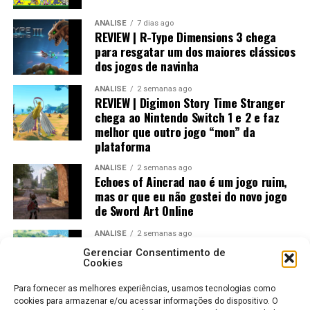
ANÁLISE
7 dias ago
Visualmente, o jogo impressiona bastante.
REVIEW | R-Type Dimensions 3 chega
para resgatar um dos maiores clássicos
No
Nintendo Switch 2
, a qualidade gráfica
dos jogos de navinha
praticamente não fica devendo em relação às versões de
PlayStation 5 e Xbox, entregando uma experiência
ANÁLISE
2 semanas ago
REVIEW | Digimon Story Time Stranger
muito próxima dos consoles mais potentes.
chega ao Nintendo Switch 1 e 2 e faz
melhor que outro jogo “mon” da
plataforma
ANÁLISE
2 semanas ago
Echoes of Aincrad nao é um jogo ruim,
mas or que eu não gostei do novo jogo
de Sword Art Online
ANÁLISE
2 semanas ago
Jogos Amados e Odiados do Sonic: Os
Gerenciar Consentimento de
Maiores Acertos e Erros da SEGA
Cookies
Para fornecer as melhores experiências, usamos tecnologias como
Já no
Nintendo Switch 1
, o trabalho de otimização
cookies para armazenar e/ou acessar informações do dispositivo. O