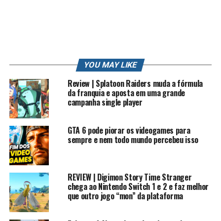
PS3
PS4
PT
REVIEW
RK
RK PLAY
RKLOOK
RKPLAY
RKVLOG
ROBERTO
ROBERTO CARLOS
SONIC
STATION
STRIKE
STRIKE POKEMON
SUN
TRETA
TRETA NEWS
TRETAS
TUTORIAL
VIDEO
VIDEO GAME
VIDEO GAME (INDUSTRY)
VIDEOGAMES
VLOG
WII
XBOX
YOUTUBE
YOUTUBE CAPTURE
YOUTUBER
YOUTUBERS
ZANGADO
ZUMBI
YOU MAY LIKE
UP NEXT
Review | Splatoon Raiders muda a fórmula
COMPRE ONLINE COM PREÇOS MAIS BARATOS
da franquia e aposta em uma grande
campanha single player
DON'T MISS
POKÉMON STARS E UBISOFT NO LANÇAMENTO DO
NINTENDO SWITCH É ALGO BOM ?
GTA 6 pode piorar os videogames para
sempre e nem todo mundo percebeu isso
REVIEW | Digimon Story Time Stranger
chega ao Nintendo Switch 1 e 2 e faz melhor
que outro jogo “mon” da plataforma