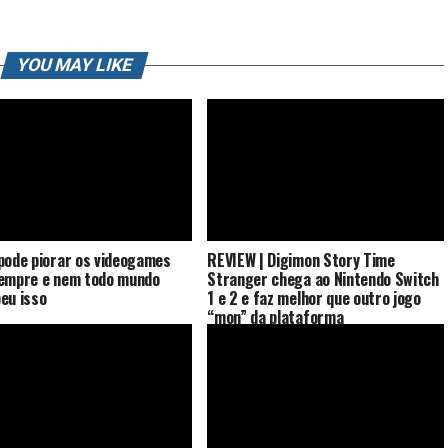
YOU MAY LIKE
pode piorar os videogames
REVIEW | Digimon Story Time
empre e nem todo mundo
Stranger chega ao Nintendo Switch
eu isso
1 e 2 e faz melhor que outro jogo
“mon” da plataforma