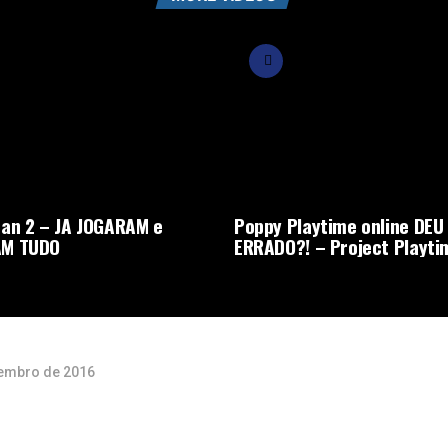
an 2 – JA JOGARAM e
Poppy Playtime online DEU
M TUDO
ERRADO?! – Project Playti
embro de 2016