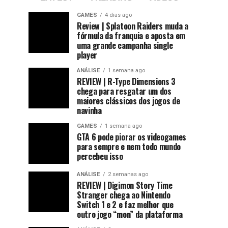
GAMES
4 dias ago
Review | Splatoon Raiders muda a
fórmula da franquia e aposta em
uma grande campanha single
player
ANÁLISE
1 semana ago
REVIEW | R-Type Dimensions 3
chega para resgatar um dos
maiores clássicos dos jogos de
navinha
GAMES
1 semana ago
GTA 6 pode piorar os videogames
para sempre e nem todo mundo
percebeu isso
ANÁLISE
2 semanas ago
REVIEW | Digimon Story Time
Stranger chega ao Nintendo
Switch 1 e 2 e faz melhor que
outro jogo “mon” da plataforma