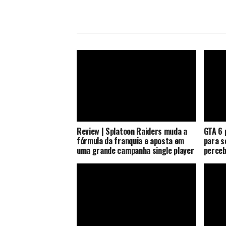
Review | Splatoon Raiders muda a
GTA 6 
fórmula da franquia e aposta em
para s
uma grande campanha single player
perceb