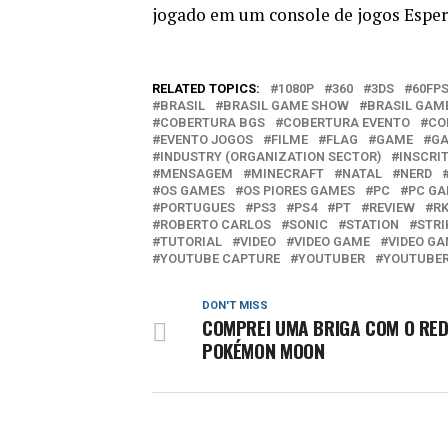
jogado em um console de jogos Espe
RELATED TOPICS:
1080P
360
3DS
60FP
BRASIL
BRASIL GAME SHOW
BRASIL GAM
COBERTURA BGS
COBERTURA EVENTO
CO
EVENTO JOGOS
FILME
FLAG
GAME
GA
INDUSTRY (ORGANIZATION SECTOR)
INSCRI
MENSAGEM
MINECRAFT
NATAL
NERD
OS GAMES
OS PIORES GAMES
PC
PC G
PORTUGUES
PS3
PS4
PT
REVIEW
R
ROBERTO CARLOS
SONIC
STATION
STRI
TUTORIAL
VIDEO
VIDEO GAME
VIDEO GA
YOUTUBE CAPTURE
YOUTUBER
YOUTUBE
DON'T MISS
COMPREI UMA BRIGA COM O RED
POKÉMON MOON