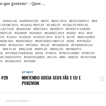
ro que gostem! — Quer …
S
ANALISE
ANIMATION
BGS
BGS 2016
BGS EVENTO
BR
E SHOW 2016
CANAL RKPLAY
CARLOS
CARLOS RKPLAY
LLECTION
DAMIANI
EDITADO
EVENTO
EVENTO GAMER
MEPLAY
GAMER
GAMES
GAMES 2016
GEEK
GO
HD
TOS
JOGO
JOGOS
JOGOS 2016
LET'S
LIVE
MELHORES
NEW 3DS
NINTENDO
NINTENDO SWITCH
ONE
OPINIÃO
AMER
PIKACHU
PIORES
PLAY
POKEMON
POKEMON GO
K
RK PLAY
RKLOOK
RKPLAY
RKVLOG
ROBERTO
KE
STRIKE POKEMON
SUN
TRETA
TRETA NEWS
TRETAS
ME (INDUSTRY)
VIDEOGAMES
VLOG
WII
XBOX
YOUTUBE
RS
ZANGADO
ZUMBI
UP NEXT
 #28
NINTENDO ODEIA SEUS FÃS E EU E
POKEMON
ADVERTISEMENT