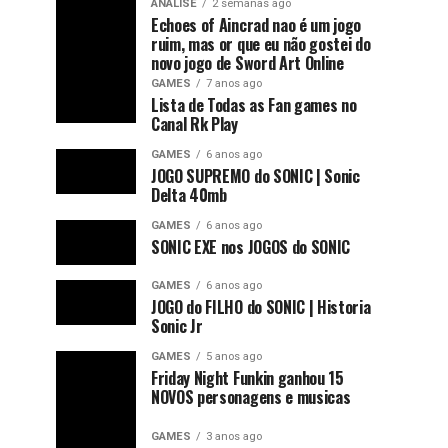
ANÁLISE
2 semanas ago
Echoes of Aincrad nao é um jogo
ruim, mas or que eu não gostei do
novo jogo de Sword Art Online
GAMES
7 anos ago
Lista de Todas as Fan games no
Canal Rk Play
GAMES
6 anos ago
JOGO SUPREMO do SONIC | Sonic
Delta 40mb
GAMES
6 anos ago
SONIC EXE nos JOGOS do SONIC
GAMES
6 anos ago
JOGO do FILHO do SONIC | Historia
Sonic Jr
GAMES
5 anos ago
Friday Night Funkin ganhou 15
NOVOS personagens e musicas
GAMES
3 anos ago