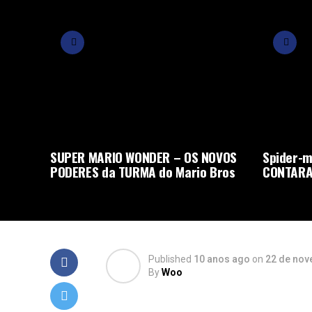
SUPER MARIO WONDER – OS NOVOS
Spider-m
PODERES da TURMA do Mario Bros
CONTARA
Published
10 anos ago
on
22 de nov
By
Woo