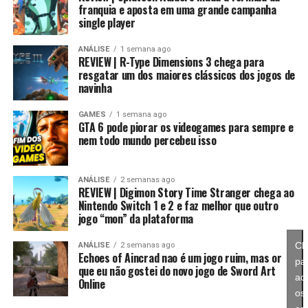
franquia e aposta em uma grande campanha
single player
Essa mudança também pode representar um passo
importante para o futuro da franquia. Durante muitos
ANÁLISE
1 semana ago
REVIEW | R-Type Dimensions 3 chega para
anos, Splatoon foi visto principalmente como um jogo
resgatar um dos maiores clássicos dos jogos de
competitivo, mas Splatoon Raiders mostra que existe
navinha
espaço para expandir esse universo com uma campanha
mais ambiciosa e cheia de conteúdo. Caso a recepção dos
GAMES
1 semana ago
GTA 6 pode piorar os videogames para sempre e
jogadores seja positiva, é bem possível que a Nintendo
nem todo mundo percebeu isso
continue investindo nesse formato e transforme o modo
história em um dos pilares da série daqui para frente.
ANÁLISE
2 semanas ago
REVIEW | Digimon Story Time Stranger chega ao
No fim das contas, fica a sensação de que Splatoon
Nintendo Switch 1 e 2 e faz melhor que outro
Raiders funciona como um grande laboratório para o
jogo “mon” da plataforma
futuro da franquia. A Nintendo parece estar testando
novas mecânicas, um mundo mais aberto, sistemas de
Cl
ANÁLISE
2 semanas ago
Echoes of Aincrad nao é um jogo ruim, mas or
progressão e uma campanha muito mais ambiciosa para
pa
que eu não gostei do novo jogo de Sword Art
entender como os jogadores vão reagir. Se a recepção
ace
Online
for positiva, é bem possível que muitas dessas ideias
os