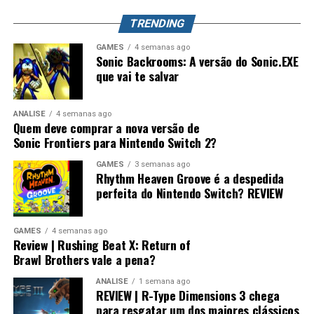
mundo. Splatoon Raiders pode até parecer um spin-off,
TRENDING
mas também pode representar o primeiro passo para a
maior evolução que a série já teve.
GAMES
4 semanas ago
Sonic Backrooms: A versão do Sonic.EXE
que vai te salvar
ANÁLISE
4 semanas ago
Quem deve comprar a nova versão de
Sonic Frontiers para Nintendo Switch 2?
GAMES
3 semanas ago
Rhythm Heaven Groove é a despedida
perfeita do Nintendo Switch? REVIEW
GAMES
4 semanas ago
Review | Rushing Beat X: Return of
Brawl Brothers vale a pena?
ANÁLISE
1 semana ago
REVIEW | R-Type Dimensions 3 chega
para resgatar um dos maiores clássicos