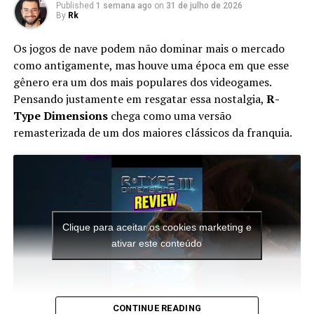
DON'T MISS
Published
1 semana ago
on
31 de julho de 2026
JOGO do FILHO do SONIC | Historia Sonic Jr
By
Rk
Os jogos de nave podem não dominar mais o mercado
como antigamente, mas houve uma época em que esse
gênero era um dos mais populares dos videogames.
Pensando justamente em resgatar essa nostalgia,
R-
Type Dimensions
chega como uma versão
remasterizada de um dos maiores clássicos da franquia.
Apesar do foco na experiência solo, o multiplayer
continua presente. Você pode chamar amigos para
participar das missões ou entrar nas salas de outros
jogadores para completar sessões cooperativas e
conquistar recompensas adicionais, aumentando ainda
mais a longevidade da aventura.
Clique para aceitar os cookies marketing e
ativar este conteúdo
O mais interessante é que toda essa estrutura faz o jogo
parecer uma porta de entrada para novos jogadores.
Para quem conhece apenas os Splatoon tradicionais, a
sensação é de que a campanha original da série acabou
CONTINUE READING