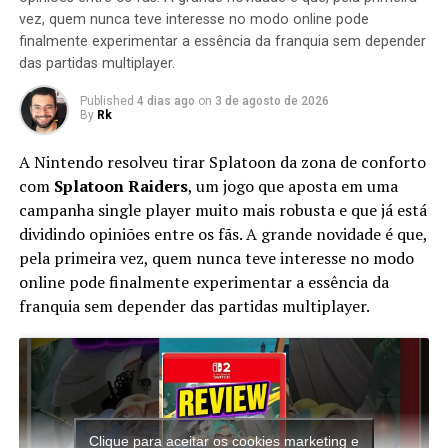
-SONIC R: NÃO CHAOS EMERALD / CHAOS EMERALD
vez, quem nunca teve interesse no modo online pode
-SONIC RIDERS: CARNAVAL SEGA
finalmente experimentar a essência da franquia sem depender
-SONIC 3: ICE CAP ZONE REMIX POR PASCAL
das partidas multiplayer.
MICHAEL STIEFEL
FORÇAS SÓLICAS: PÔR DO SOL ALTO SONIC
Published
4 dias ago
on
3 de agosto de 2026
By
Rk
MODERNO
A Nintendo resolveu tirar Splatoon da zona de conforto
Mais sobre sonic beyond speed
com
Splatoon Raiders
, um jogo que aposta em uma
campanha single player muito mais robusta e que já está
Sonic the Hedgehog numa aventura sem igual! Com um
dividindo opiniões entre os fãs. A grande novidade é que,
novo motor de jogo, Sonic Unleashed™ funde a
pela primeira vez, quem nunca teve interesse no modo
jogabilidade clássica do Sonic com as inovações
online pode finalmente experimentar a essência da
modernas. A combinação de potente ação 2D com
franquia sem depender das partidas multiplayer.
ambientes 3D meticulosamente apresentados, coloca os
jogadores na pele do Sonic a correr por intrigantes
locais de um mundo caótico que lhe cabe salvar. Mais
uma vez em busca do domínio, o Dr. Eggman liberta uma
besta infernal do centro do mundo. O evento causa um
tremor devastador que divide o mundo em sete
Clique para aceitar os cookies marketing e