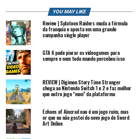
Twitter: /robertocarlosfj
Insta: /robertocarlosfj
YOU MAY LIKE
Page do Face: /rkplayss
Review | Splatoon Raiders muda a fórmula
Grupo do Face: /gamers brasil
da franquia e aposta em uma grande
Lives na Twitch e Facebook: /rkplay
campanha single player
Contato Profissional: contato.roberto94@gmail.com
GTA 6 pode piorar os videogames para
#rkplay #sonicfangames #sonic
sempre e nem todo mundo percebeu isso
HISTORIA DE FAN GAM
Mais sobre Sonic Beyond the Speed
REVIEW | Digimon Story Time Stranger
chega ao Nintendo Switch 1 e 2 e faz melhor
que outro jogo “mon” da plataforma
SONIC BEYOND THE SPEED é um fangame sonoro
moderno em 2D com os mecanismos criados por
BLAZEFIRELP e LUCAS VIEIRA, mas editou e adicionou
Echoes of Aincrad nao é um jogo ruim, mas
várias coisas para uma jogabilidade divertida de
or que eu não gostei do novo jogo de Sword
Art Online
YESMEN10.
Nesta aventura, o SONIC THE HEDGEHOG percorre