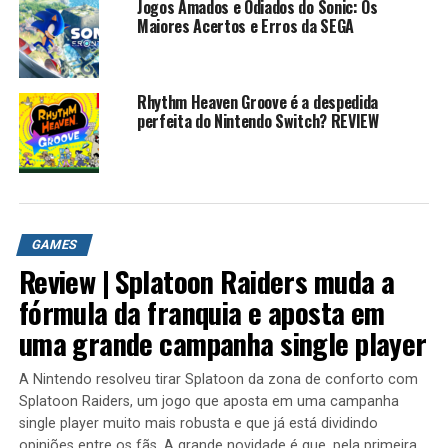
áreas antigas e extras.
Jogos Amados e Odiados do Sonic: Os
Maiores Acertos e Erros da SEGA
Corra a toda velocidade e suba de nível para aumentar
as habilidades de Sonic.
MÚSICAS:
Rhythm Heaven Groove é a despedida
-SONIC & ALL STAR RACING TRANSFORMADO:
perfeita do Nintendo Switch? REVIEW
SELEÇÃO DE JOGO
AVENTURA RÚSTICA SÓNICA: HOVERCRAFT
-GREEN HILL REMIX POR DJHEXOR
REMOÇÃO MODERNA DE PLANTAS QUÍMICAS
BATERIA CONTRA REAGINADA POR LOPES DE TEE
GAMES
-WINDMILL ILHA MODERNA REMIX POR
Review | Splatoon Raiders muda a
THEBLEHEDGEHOG
fórmula da franquia e aposta em
AVENTURA SÔNICA 2: NÍVEL CLARO
uma grande campanha single player
-SONIC 2 HD: FASE ESPECIAL
-SONIC 3: FASE ESPECIAL DE ANDY COLLINS
CD -ONICIC: FASE ESPECIAL JP-EU
A Nintendo resolveu tirar Splatoon da zona de conforto com
Splatoon Raiders, um jogo que aposta em uma campanha
-SONIC 3D BLAST (SATURN): FASE ESPECIAL
single player muito mais robusta e que já está dividindo
-HEROES SÔNICOS: FASE ESPECIAL: DESAFIO BÔNUS
opiniões entre os fãs. A grande novidade é que, pela primeira