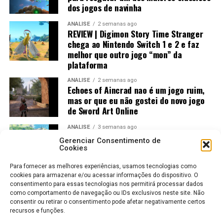
dos jogos de navinha
ANÁLISE
2 semanas ago
REVIEW | Digimon Story Time Stranger
chega ao Nintendo Switch 1 e 2 e faz
melhor que outro jogo “mon” da
plataforma
ANÁLISE
2 semanas ago
Echoes of Aincrad nao é um jogo ruim,
mas or que eu não gostei do novo jogo
de Sword Art Online
ANÁLISE
3 semanas ago
Jogos Amados e Odiados do Sonic: Os
Gerenciar Consentimento de
Maiores Acertos e Erros da SEGA
Cookies
Para fornecer as melhores experiências, usamos tecnologias como
cookies para armazenar e/ou acessar informações do dispositivo. O
consentimento para essas tecnologias nos permitirá processar dados
como comportamento de navegação ou IDs exclusivos neste site. Não
consentir ou retirar o consentimento pode afetar negativamente certos
recursos e funções.