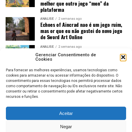
melhor que outro jogo “mon” da
plataforma
ANÁLISE
2 semanas ago
Echoes of Aincrad nao é um jogo ruim,
mas or que eu não gostei do novo jogo
de Sword Art Online
ANÁLISE
2 semanas ago
Jogos Amados e Odiados do Sonic: Os
Gerenciar Consentimento de
Maiores Acertos e Erros da SEGA
Cookies
Para fornecer as melhores experiências, usamos tecnologias como
cookies para armazenar e/ou acessar informações do dispositivo. O
consentimento para essas tecnologias nos permitirá processar dados
como comportamento de navegação ou IDs exclusivos neste site. Não
consentir ou retirar o consentimento pode afetar negativamente certos
recursos e funções.
Aceitar
ROBERTO KARLOS
COLABORADORES
POLÍTICA DE PRIVACIDADE
Negar
TERMOS DE USO