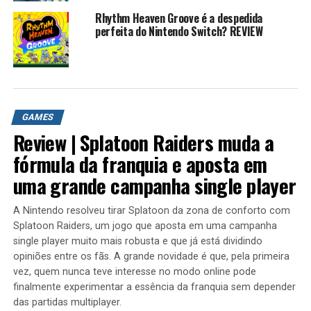
? Twitter: /robertocarlosfj
Rhythm Heaven Groove é a despedida
? Insta: /robertocarlosfj
perfeita do Nintendo Switch? REVIEW
? Page do Face: /rkplayss
? Grupo do Face: /gamers brasil
? Lives na Twitch e Facebook: /rkplay
Contato Profissional: contato.roberto94@gmail.com
GAMES
? #rkplay #historiasonic #sonic
Review | Splatoon Raiders muda a
fórmula da franquia e aposta em
Você provavelmente já jogou algum game do Sonic pelo
uma grande campanha single player
menos uma vez na vida, não é verdade? Mas tem um jogo
do ouriço que você nunca jogou, e provavelmente jamais
A Nintendo resolveu tirar Splatoon da zona de conforto com
vai querer jogar: conheça a história de SONIC.EXE, o
Splatoon Raiders, um jogo que aposta em uma campanha
game demoníaco do mascote da Sega!
single player muito mais robusta e que já está dividindo
opiniões entre os fãs. A grande novidade é que, pela primeira
Existe uma coisa que o ser humano sempre irá temer: o
vez, quem nunca teve interesse no modo online pode
desconhecido. E existe uma outra coisa que faz o ser
finalmente experimentar a essência da franquia sem depender
humano entrar no desconhecido, alheio até mesmo aos
das partidas multiplayer.
perigos que ele pode representar: a curiosidade.