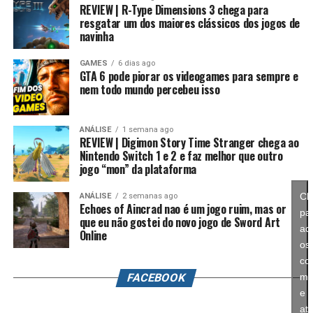
REVIEW | R-Type Dimensions 3 chega para
anos, Splatoon foi visto principalmente como um jogo
resgatar um dos maiores clássicos dos jogos de
competitivo, mas Splatoon Raiders mostra que existe
navinha
espaço para expandir esse universo com uma campanha
mais ambiciosa e cheia de conteúdo. Caso a recepção dos
GAMES
6 dias ago
GTA 6 pode piorar os videogames para sempre e
jogadores seja positiva, é bem possível que a Nintendo
nem todo mundo percebeu isso
continue investindo nesse formato e transforme o modo
história em um dos pilares da série daqui para frente.
ANÁLISE
1 semana ago
REVIEW | Digimon Story Time Stranger chega ao
No fim das contas, fica a sensação de que Splatoon
Nintendo Switch 1 e 2 e faz melhor que outro
Raiders funciona como um grande laboratório para o
jogo “mon” da plataforma
futuro da franquia. A Nintendo parece estar testando
novas mecânicas, um mundo mais aberto, sistemas de
Cl
ANÁLISE
2 semanas ago
Echoes of Aincrad nao é um jogo ruim, mas or
progressão e uma campanha muito mais ambiciosa para
pa
que eu não gostei do novo jogo de Sword Art
entender como os jogadores vão reagir. Se a recepção
ace
Online
for positiva, é bem possível que muitas dessas ideias
os
sejam levadas para um futuro
Splatoon 4
.
co
FACEBOOK
ma
e
ati