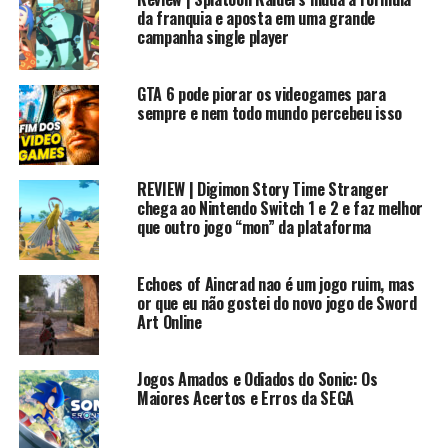
da franquia e aposta em uma grande
campanha single player
GTA 6 pode piorar os videogames para
sempre e nem todo mundo percebeu isso
Queridos tudo bem ?! Eu sou o Roberto e hoje vamos
jogar um jogo de sinistro, do sonic modificado do mega
REVIEW | Digimon Story Time Stranger
drive ( genesis ) que é conhecido como sonic.exe
chega ao Nintendo Switch 1 e 2 e faz melhor
que outro jogo “mon” da plataforma
Espero que gostem!
Echoes of Aincrad nao é um jogo ruim, mas
—
or que eu não gostei do novo jogo de Sword
Art Online
? Seja Membro do canal
https://gaming.youtube.com/user/rkplayofficial/live?
Jogos Amados e Odiados do Sonic: Os
action=sponsor
Maiores Acertos e Erros da SEGA
Me siga nas redes sociais: ?