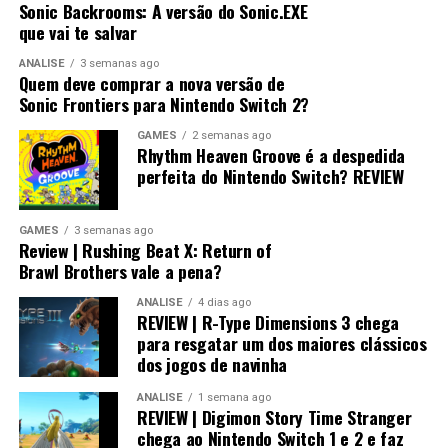
Sonic Backrooms: A versão do Sonic.EXE
que vai te salvar
ANÁLISE
3 semanas ago
Quem deve comprar a nova versão de
Sonic Frontiers para Nintendo Switch 2?
GAMES
2 semanas ago
Rhythm Heaven Groove é a despedida
perfeita do Nintendo Switch? REVIEW
GAMES
3 semanas ago
Review | Rushing Beat X: Return of
Brawl Brothers vale a pena?
ANÁLISE
4 dias ago
REVIEW | R-Type Dimensions 3 chega
para resgatar um dos maiores clássicos
dos jogos de navinha
ANÁLISE
1 semana ago
REVIEW | Digimon Story Time Stranger
chega ao Nintendo Switch 1 e 2 e faz