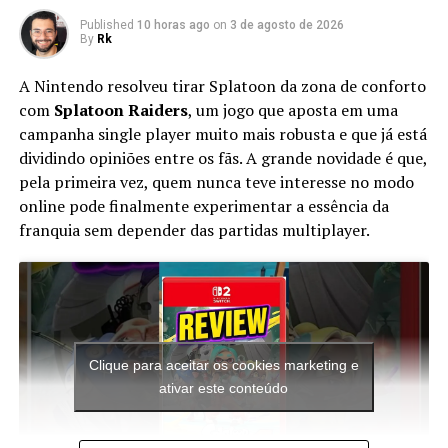
Published
10 horas ago
on
3 de agosto de 2026
A curiosidade é o que nos move adiante e nos empurra
By
Rk
para novas descobertas; algumas boas, outras nem
A Nintendo resolveu tirar Splatoon da zona de conforto
tanto. E foi a curiosidade que levou um pobre fã do Sonic
com
Splatoon Raiders
, um jogo que aposta em uma
aos piores momentos de sua vida na lenda sinistra que
campanha single player muito mais robusta e que já está
você vai conhecer agora.
dividindo opiniões entre os fãs. A grande novidade é que,
pela primeira vez, quem nunca teve interesse no modo
Tom estava em sua casa jogando tranquilamente o
online pode finalmente experimentar a essência da
(famigerado) game Sonic Unleashed quando,ao olhar
franquia sem depender das partidas multiplayer.
pela janela, reparou que o carteiro havia acabado de
deixar as correspondências em sua caixa de correio.
Ele então pausou o game e foi apanhar as
correspondências. Ao abrir sua caixa de correio, viu que
o carteiro havia deixado apenas uma caixinha de CD e
Clique para aceitar os cookies marketing e
uma carta. Pela letra, Tom reconheceu que a carta era
ativar este conteúdo
de seu amigo Kyle, de quem Tom não tinha notícias há
duas semanas.