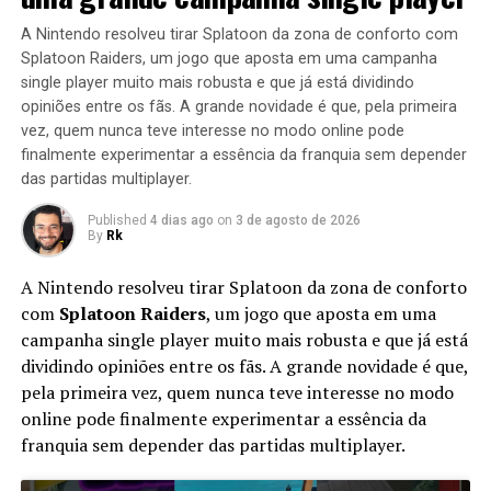
direção do inglês Duncan Jones. Essa adaptação da
A Nintendo resolveu tirar Splatoon da zona de conforto com
franquia de videogames Warcraft, da desenvolvedora
Splatoon Raiders, um jogo que aposta em uma campanha
Blizzard Entertainment, atraiu a atenção de milhões de
single player muito mais robusta e que já está dividindo
pessoas em todo o mundo, devido ao sucesso da saga,
opiniões entre os fãs. A grande novidade é que, pela primeira
que surgiu em 1994, e até hoje, conta com 15 títulos
vez, quem nunca teve interesse no modo online pode
dentro da franquia. Entre os mais famosos, destacam-se
finalmente experimentar a essência da franquia sem depender
o Hearthstone, e o mais recente World of Warcraft:
das partidas multiplayer.
Battle for Azeroth.
Published
4 dias ago
on
3 de agosto de 2026
By
Rk
O que torna este filme do Sonic The Hedgehog
especial?
A Nintendo resolveu tirar Splatoon da zona de conforto
com
Splatoon Raiders
, um jogo que aposta em uma
A franquia dos jogos de Sonic já ganhou até spin offs da
campanha single player muito mais robusta e que já está
Nintendo para os jogos olímpicos mas esta entrega Live
dividindo opiniões entre os fãs. A grande novidade é que,
Action, baseada na franquia do ouriço azul Sonic, chama
pela primeira vez, quem nunca teve interesse no modo
a atenção por vários aspectos. O primeiro é que esta
online pode finalmente experimentar a essência da
entrega esta é a primeira vez que a saga tem um filme do
franquia sem depender das partidas multiplayer.
Live Action, pois, já teve 5 séries de televisão e um filme,
mas todos eles foram desenhos animados. Por outro