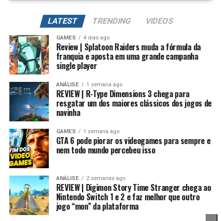
uma experiência divertida, fiel ao material original e
perfeita para quem sente falta desse gênero que marcou
LATEST
TRENDING
VIDEOS
gerações de jogadores.
GAMES
4 dias ago
Review | Splatoon Raiders muda a fórmula da
franquia e aposta em uma grande campanha
single player
Essa mudança também pode representar um passo
importante para o futuro da franquia. Durante muitos
ANÁLISE
1 semana ago
REVIEW | R-Type Dimensions 3 chega para
anos, Splatoon foi visto principalmente como um jogo
resgatar um dos maiores clássicos dos jogos de
competitivo, mas Splatoon Raiders mostra que existe
navinha
espaço para expandir esse universo com uma campanha
mais ambiciosa e cheia de conteúdo. Caso a recepção dos
GAMES
1 semana ago
GTA 6 pode piorar os videogames para sempre e
jogadores seja positiva, é bem possível que a Nintendo
nem todo mundo percebeu isso
continue investindo nesse formato e transforme o modo
história em um dos pilares da série daqui para frente.
ANÁLISE
2 semanas ago
REVIEW | Digimon Story Time Stranger chega ao
No fim das contas, fica a sensação de que Splatoon
Nintendo Switch 1 e 2 e faz melhor que outro
Raiders funciona como um grande laboratório para o
jogo “mon” da plataforma
futuro da franquia. A Nintendo parece estar testando