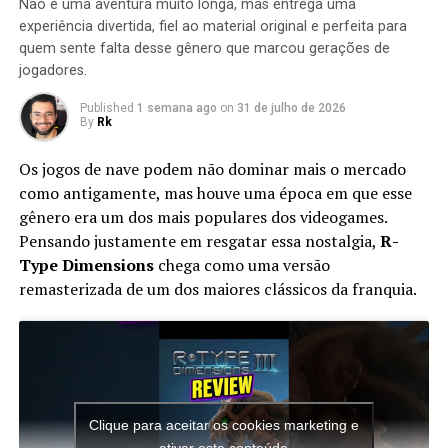
destruídas dentro de um limite de tempo para que a
Não é uma aventura muito longa, mas entrega uma
missão seja concluída.
experiência divertida, fiel ao material original e perfeita para
Comentários do Facebook
quem sente falta desse gênero que marcou gerações de
jogadores.
Comentários do Facebook
Published
1 semana ago
on
31 de julho de 2026
By
Rk
Créditos , Power sonic – link original
http://www.powersonic.com.br/jim-carrey-confirma-
Os jogos de nave podem não dominar mais o mercado
sua-personificacao-do-dr-eggman/
como antigamente, mas houve uma época em que esse
gênero era um dos mais populares dos videogames.
Pensando justamente em resgatar essa nostalgia,
R-
RELATED TOPICS:
AÇÃO
ANALISE
AVENTURA
Type Dimensions
chega como uma versão
CANAL RKPLAY
CAPCOM
CIEL
EGGMAN
ESPECIAIS
FAN GAME
GAME
GAMEBOY ADVANCE
GAMEPLAY
remasterizada de um dos maiores clássicos da franquia.
Apesar do foco na experiência solo, o multiplayer
GAMING
HIST
HISTÓRIA MEGA MAN ZERO
HISTORIA MEGA MAN ZX
HISTORIA MEGAMAN ZX
continua presente. Você pode chamar amigos para
HISTORIA METAL SONIC
HISTORIA ZERO DO MEGAMAN
participar das missões ou entrar nas salas de outros
JOGANDO A SAUDADE
JOGO
JOGO DE AÇÃO
JOGOS
JOGOS ANTIGOS
KANE TV
MATÉRIAS DE GAMES
jogadores para completar sessões cooperativas e
MEGA DRIVE
MEGA MAN
MEGA MAN ANÁLISE
conquistar recompensas adicionais, aumentando ainda
MEGA MAN BATTLE
MEGA MAN NOSTALGIA
mais a longevidade da aventura.
MEGA MAN PROJECT ZERO
MEGA MAN SAGA
MEGA MAN X
Clique para aceitar os cookies marketing e
MEGA MAN ZERO
MEGA MAN ZERO (VIDEO GAME SERIES)
ativar este conteúdo