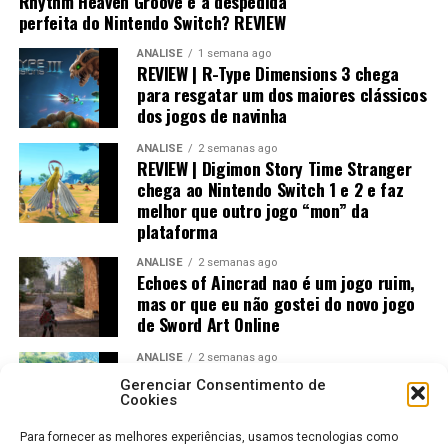
Rhythm Heaven Groove é a despedida
perfeita do Nintendo Switch? REVIEW
ANÁLISE
1 semana ago
REVIEW | R-Type Dimensions 3 chega
para resgatar um dos maiores clássicos
dos jogos de navinha
ANÁLISE
2 semanas ago
REVIEW | Digimon Story Time Stranger
chega ao Nintendo Switch 1 e 2 e faz
melhor que outro jogo “mon” da
plataforma
ANÁLISE
2 semanas ago
Echoes of Aincrad nao é um jogo ruim,
mas or que eu não gostei do novo jogo
de Sword Art Online
ANÁLISE
2 semanas ago
Jogos Amados e Odiados do Sonic: Os
Gerenciar Consentimento de
Maiores Acertos e Erros da SEGA
Cookies
Para fornecer as melhores experiências, usamos tecnologias como