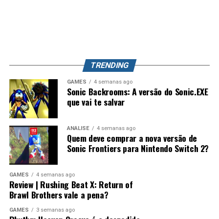
tão importante quanto as partidas online. Caso isso
aconteça, Splatoon 4 pode se tornar o jogo mais
completo da franquia, unindo uma campanha profunda,
exploração, evolução de equipamentos e o competitivo
que já conquistou milhões de jogadores ao redor do
mundo. Splatoon Raiders pode até parecer um spin-off,
TRENDING
mas também pode representar o primeiro passo para a
maior evolução que a série já teve.
GAMES
4 semanas ago
Sonic Backrooms: A versão do Sonic.EXE
que vai te salvar
ANÁLISE
4 semanas ago
Quem deve comprar a nova versão de
Sonic Frontiers para Nintendo Switch 2?
GAMES
4 semanas ago
Review | Rushing Beat X: Return of
Brawl Brothers vale a pena?
GAMES
3 semanas ago