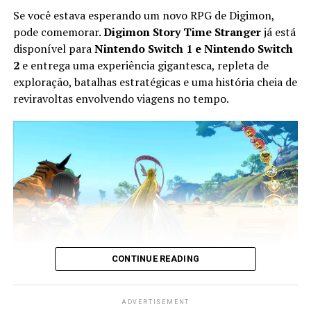
Se você estava esperando um novo RPG de Digimon,
pode comemorar.
Digimon Story Time Stranger
já está
disponível para
Nintendo Switch 1 e Nintendo Switch
2
e entrega uma experiência gigantesca, repleta de
exploração, batalhas estratégicas e uma história cheia de
Apesar do foco na experiência solo, o multiplayer
reviravoltas envolvendo viagens no tempo.
continua presente. Você pode chamar amigos para
participar das missões ou entrar nas salas de outros
jogadores para completar sessões cooperativas e
conquistar recompensas adicionais, aumentando ainda
mais a longevidade da aventura.
O mais interessante é que toda essa estrutura faz o jogo
parecer uma porta de entrada para novos jogadores.
Para quem conhece apenas os Splatoon tradicionais, a
sensação é de que a campanha original da série acabou
CONTINUE READING
se transformando em um enorme tutorial perto do que
Splatoon Raiders oferece. A exploração é maior, o
Um dos grandes destaques é que o jogo já chega com
sistema de progressão é mais profundo e a experiência
ADVERTISEMENT
tradução completa para português
, tornando a