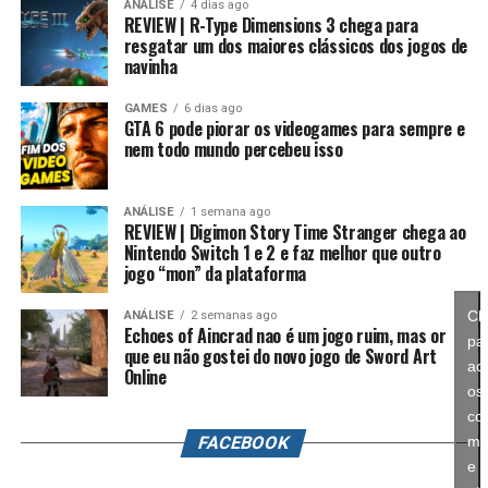
evolutivas e aumenta bastante os atributos, permitindo
ANÁLISE
4 dias ago
anos, Splatoon foi visto principalmente como um jogo
REVIEW | R-Type Dimensions 3 chega para
alcançar formas como Campeão, Ultimate e Mega com
resgatar um dos maiores clássicos dos jogos de
competitivo, mas Splatoon Raiders mostra que existe
estatísticas cada vez melhores.
navinha
espaço para expandir esse universo com uma campanha
mais ambiciosa e cheia de conteúdo. Caso a recepção dos
É um sistema profundo que recompensa quem gosta de
GAMES
6 dias ago
jogadores seja positiva, é bem possível que a Nintendo
GTA 6 pode piorar os videogames para sempre e
montar equipes fortes e experimentar diferentes
nem todo mundo percebeu isso
continue investindo nesse formato e transforme o modo
árvores evolutivas.
história em um dos pilares da série daqui para frente.
ANÁLISE
1 semana ago
No fim das contas, fica a sensação de que Splatoon
REVIEW | Digimon Story Time Stranger chega ao
Raiders funciona como um grande laboratório para o
Nintendo Switch 1 e 2 e faz melhor que outro
jogo “mon” da plataforma
futuro da franquia. A Nintendo parece estar testando
novas mecânicas, um mundo mais aberto, sistemas de
Cl
ANÁLISE
2 semanas ago
progressão e uma campanha muito mais ambiciosa para
Echoes of Aincrad nao é um jogo ruim, mas or
pa
entender como os jogadores vão reagir. Se a recepção
que eu não gostei do novo jogo de Sword Art
ace
Online
for positiva, é bem possível que muitas dessas ideias
os
sejam levadas para um futuro
Splatoon 4
.
co
FACEBOOK
ma
História cheia de escolhas e viagens
e