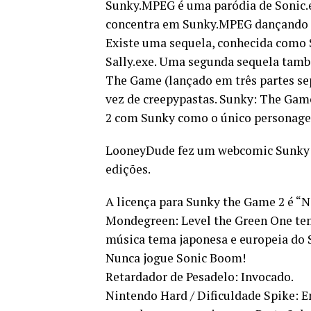
Sunky.MPEG é uma paródia de Sonic.e
concentra em Sunky.MPEG dançando 
Existe uma sequela, conhecida como S
Sally.exe. Uma segunda sequela tam
The Game (lançado em três partes se
vez de creepypastas. Sunky: The Game
2 com Sunky como o único personagem
LooneyDude fez um webcomic Sunky em
edições.
A licença para Sunky the Game 2 é “Nã
Mondegreen: Level the Green One tem
música tema japonesa e europeia do S
Nunca jogue Sonic Boom!
Retardador de Pesadelo: Invocado.
Nintendo Hard / Dificuldade Spike: E