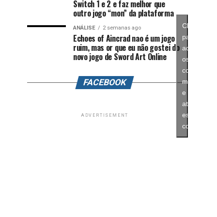
Switch 1 e 2 e faz melhor que
outro jogo “mon” da plataforma
Clique
ANÁLISE
2 semanas ago
Echoes of Aincrad nao é um jogo
para
ruim, mas or que eu não gostei do
aceitar
novo jogo de Sword Art Online
os
cookies
FACEBOOK
marketing
e
ativar
este
ADVERTISEMENT
conteúdo