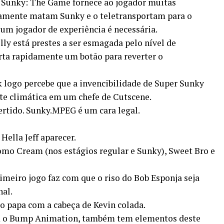
e Sunky: The Game fornece ao jogador muitas
amente matam Sunky e o teletransportam para o
m jogador de experiência é necessária.
ly está prestes a ser esmagada pelo nível de
rta rapidamente um botão para reverter o
 logo percebe que a invencibilidade de Super Sunky
e climática em um chefe de Cutscene.
rtido. Sunky.MPEG é um cara legal.
ella Jeff aparecer.
omo Cream (nos estágios regular e Sunky), Sweet Bro e
meiro jogo faz com que o riso do Bob Esponja seja
nal.
 do papa com a cabeça de Kevin colada.
om o Bump Animation, também tem elementos deste