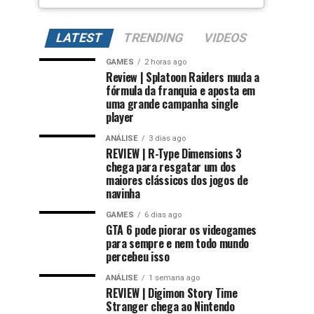
LATEST
TRENDING
VIDEOS
GAMES
2 horas ago
Review | Splatoon Raiders muda a
fórmula da franquia e aposta em
uma grande campanha single
player
ANÁLISE
3 dias ago
REVIEW | R-Type Dimensions 3
chega para resgatar um dos
maiores clássicos dos jogos de
navinha
GAMES
6 dias ago
GTA 6 pode piorar os videogames
para sempre e nem todo mundo
percebeu isso
ANÁLISE
1 semana ago
REVIEW | Digimon Story Time
Stranger chega ao Nintendo