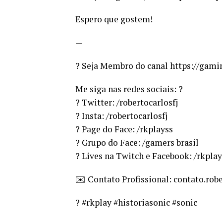
Espero que gostem!
—
? Seja Membro do canal https://gami
Me siga nas redes sociais: ?
? Twitter: /robertocarlosfj
? Insta: /robertocarlosfj
? Page do Face: /rkplayss
? Grupo do Face: /gamers brasil
? Lives na Twitch e Facebook: /rkplay
✉️ Contato Profissional: contato.r
? #rkplay #historiasonic #sonic