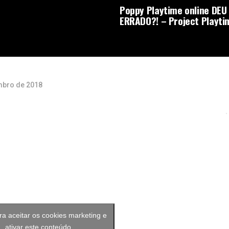
Poppy Playtime online DEU
ERRADO?! – Project Playti
mbro de 2018
ra aceitar os cookies marketing e
ativar este conteúdo