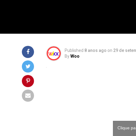
Published
8 anos ago
on
29 de sete
By
Woo
Clique pa