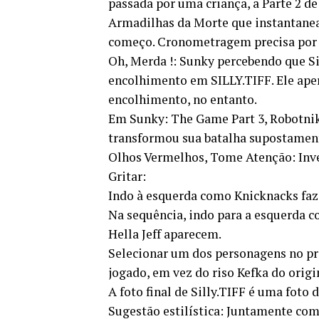
passada por uma criança, a Parte 2 d
Armadilhas da Morte que instantane
começo. Cronometragem precisa por u
Oh, Merda !: Sunky percebendo que Sil
encolhimento em SILLY.TIFF. Ele ape
encolhimento, no entanto.
Em Sunky: The Game Part 3, Robotnik
transformou sua batalha supostament
Olhos Vermelhos, Tome Atenção: Inve
Gritar:
Indo à esquerda como Knicknacks faz H
Na sequência, indo para a esquerda c
Hella Jeff aparecem.
Selecionar um dos personagens no pri
jogado, em vez do riso Kefka do origi
A foto final de Silly.TIFF é uma foto
Sugestão estilística: Juntamente c